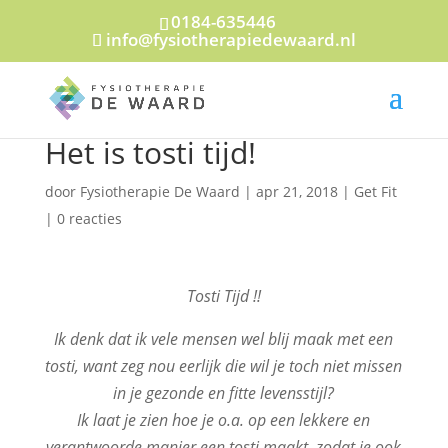
0184-635446
info@fysiotherapiedewaard.nl
Het is tosti tijd!
door
Fysiotherapie De Waard
|
apr 21, 2018
|
Get Fit
|
0 reacties
Tosti Tijd !!
Ik denk dat ik vele mensen wel blij maak met een
tosti, want zeg nou eerlijk die wil je toch niet missen
in je gezonde en fitte levensstijl?
Ik laat je zien hoe je o.a. op een lekkere en
verantwoorde manier een tosti maakt, zodat je ook