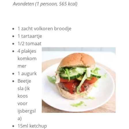
Avondeten (1 persoon, 565 kcal)
1 zacht volkoren broodje
1 tartaartje
1/2 tomaat
4 plakjes
komkom
mer
1 augurk
Beetje
sla (ik
koos
voor
ijsbergsl
a)
15ml ketchup