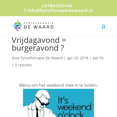
0184-635446
info@fysiotherapiedewaard.nl
Vrijdagavond =
burgeravond ?
door
Fysiotherapie De Waard
|
apr 20, 2018
|
Get Fit
|
0 reacties
Menu om het weekend mee in te luiden.